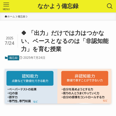
なかよう備忘録
MENU
ホーム
備忘録
🍀 「出力」だけでは力はつかな
2025
い、ベースとなるのは「非認知能
7/24
力」を育む授業
2025年7月24日
備忘録