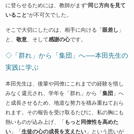
に登らせるためには、教師がまず“
同じ方向を見て
いること
”が不可欠でした。
そこで大切にしたのは、相手に向ける「
眼差し
」
と、
敬意
、そして
感謝の心
です。
◇「群れ」から「集団」へ──本田先生の
実践に学ぶ
本田先生は、後輩や同僚にこれまでの経験を惜し
みなく還元され、学年を「群れ」から「
集団
」へ
と成長させるため、地道な努力を積み重ねておら
れます。その報告を受け取るたびに、私の胸にも
熱いものが込み上げ、「
もっと同僚性を高めた
い
」「
生徒の心の成長を支えたい
」という思いが