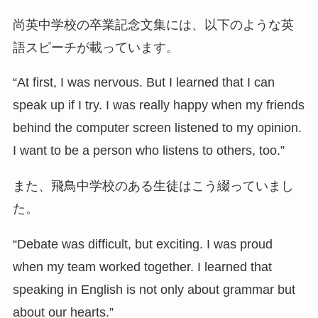
尚英中学校の卒業記念文集には、以下のような英
語スピーチが載っています。
“At first, I was nervous. But I learned that I can
speak up if I try. I was really happy when my friends
behind the computer screen listened to my opinion.
I want to be a person who listens to others, too.”
また、飛鳥中学校のある生徒はこう綴っていまし
た。
“Debate was difficult, but exciting. I was proud
when my team worked together. I learned that
speaking in English is not only about grammar but
about our hearts.”