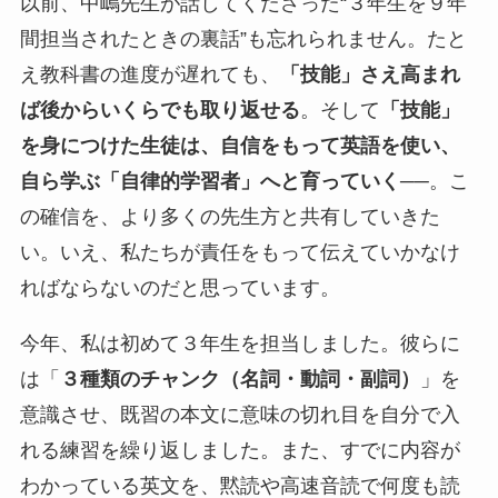
以前、中嶋先生が話してくださった“３年生を９年
間担当されたときの裏話”も忘れられません。たと
え教科書の進度が遅れても、
「技能」さえ高まれ
ば後からいくらでも取り返せる
。そして
「技能」
を身につけた生徒は、自信をもって英語を使い、
自ら学ぶ「自律的学習者」へと育っていく
──。こ
の確信を、より多くの先生方と共有していきた
い。いえ、私たちが責任をもって伝えていかなけ
ればならないのだと思っています。
今年、私は初めて３年生を担当しました。彼らに
は「
３種類のチャンク（名詞・動詞・副詞）
」を
意識させ、既習の本文に意味の切れ目を自分で入
れる練習を繰り返しました。また、すでに内容が
わかっている英文を、黙読や高速音読で何度も読