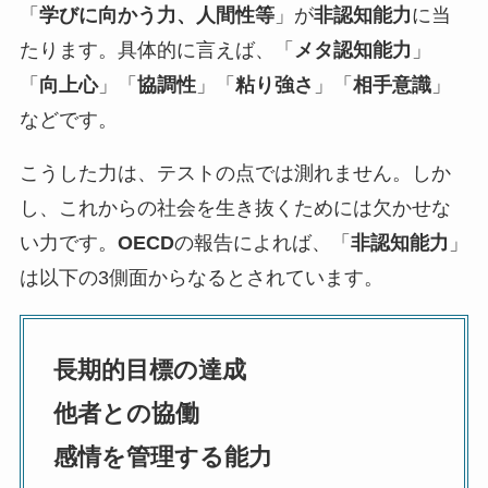
「
学びに向かう力、人間性等
」が
非認知能力
に当
たります。具体的に言えば、「
メタ認知能力
」
「
向上心
」「
協調性
」「
粘り強さ
」「
相手意識
」
などです。
こうした力は、テストの点では測れません。しか
し、これからの社会を生き抜くためには欠かせな
い力です。
OECD
の報告によれば、「
非認知能力
」
は以下の3側面からなるとされています。
長期的目標の達成
他者との協働
感情を管理する能力