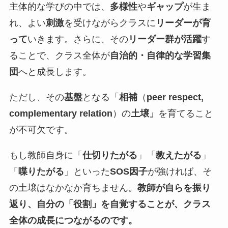
主体的な学びの中では、
多様性
や
ギャップ
が生ま
れ、よい
刺激
を受けながらクラスに
リーダーが育
って
いきます。さらに、その
リーダー群が活躍
す
ることで、クラス全体が
自治的・自律的な学習集
団
へと成長します。
ただし、その
基盤
となる「
相補
（
peer respect,
complementary relation
）の
土壌」
を育てること
が不可欠です。
もし教師自身に「
仕切りたがる
」「
教えたがる
」
「
喋りたがる
」といった
SOS因子
が強ければ、そ
の土壌はなかなか育ちません。
教師が自らを振り
返り、自分の「役割」を自覚することが、クラス
全体の成長につながるのです。