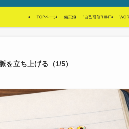
TOPページ
備忘録
”自己研修”HINT!
WOR
” で文脈を立ち上げる（1/5）