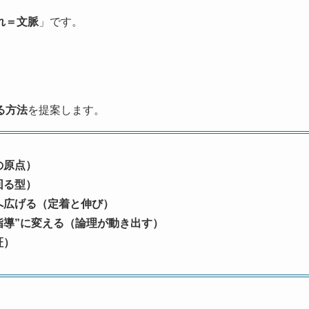
れ＝文脈
」です。
る方法
を提案します。
の原点）
回る型）
へ広げる（定着と伸び）
える指導”に変える（論理が動き出す）
証）