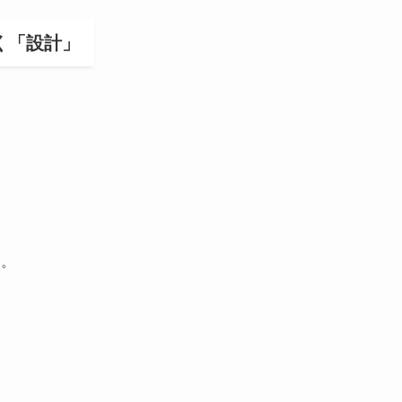
はなく「設計」
。
す。