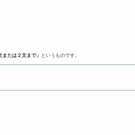
文または２文まで」
というものです。