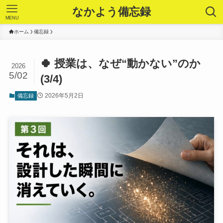
なかよう備忘録
MENU
ホーム
備忘録
🍀 授業は、なぜ“動かない”のか
2026
5/02
(3/4)
2026年5月2日
備忘録