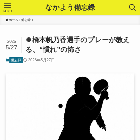
なかよう備忘録
MENU
ホーム
備忘録
🍀橋本帆乃香選手のプレーが教え
2026
5/27
る、“慣れ”の怖さ
2026年5月27日
備忘録