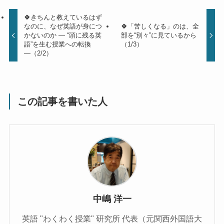
🍀きちんと教えているはず
なのに、なぜ英語が身につ
🍀「苦しくなる」のは、全
かないのか ― “頭に残る英
部を“別々”に見ているから
語”を生む授業への転換
（1/3）
―（2/2）
この記事を書いた人
中嶋 洋一
英語 "わくわく授業" 研究所 代表（元関西外国語大