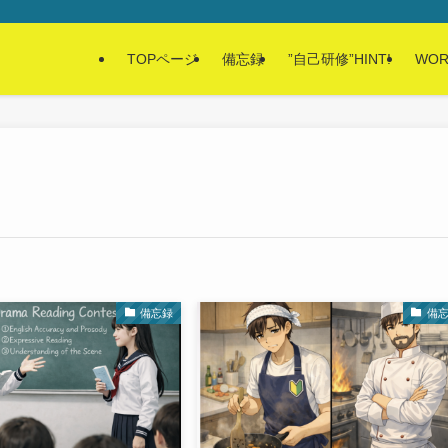
TOPページ
備忘録
”自己研修”HINT!
WOR
備忘録
備