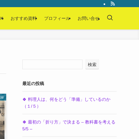
K
おすすめ資料
プロフィール
お問い合せ
検索
最近の投稿
忘録
🍀 料理人は、何をどう「準備」しているのか
（１/５）
🍀 最初の「折り方」で決まる – 教科書を考える
5/5 –