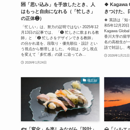
🆘「思い込み」を手放したとき、人
🍀 Kagawa
はもっと自由になれる（「忙しさ」
きつけた、
の正体❷）
🍀 英語は「
和5年12月2
「忙しい」は、努力の証明ではない 2025年12
Kagawa Glo
月13日の記事では、 「❶ 忙しさに飲まれる教
香川大学の留学
師」と 「❷ 忙しさをデザインできる教師」
名の高校生が一
の分かれ道を、段取り・優先順位・設計 とい
語で対話し、考
う視点から整理しました。 今回は、少し視点
を変えて「多忙感」の謎 に迫ってみ...
2026年1月21日
2026年1月24日
備忘録
🐟「変化」を楽しみながら「設計」
🗻「シル