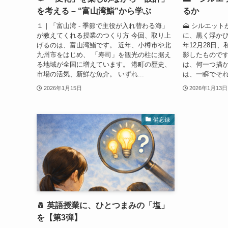
を考える – “富山湾鮨”から学ぶ
るか
１｜「富山湾 - 季節で主役が入れ替わる海」
🗻 シルエッ
が教えてくれる授業のつくり方 今回、取り上
に、黒く浮かび
げるのは、富山湾鮨です。 近年、小樽市や北
年12月28日
九州市をはじめ、 「寿司」を観光の柱に据え
影したものです
る地域が全国に増えています。 港町の歴史、
は、何一つ描か
市場の活気、新鮮な魚介。 いずれ...
は、一瞬でそれ
2026年1月15日
2026年1月13日
備忘録
🧂 英語授業に、ひとつまみの「塩」
を【第3弾】