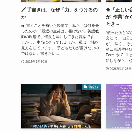
🖊️ 手書きは、なぜ「力」をつけるの
🍀「正しい
か
が“作業”か
とき –
✒️ 書くことを省いた授業で、私たちは何を失
ったのか 「最近の生徒は、書けない」英語教
“使ったあと”
師の現場で、何度も耳にしてきた言葉です。
文法は、 自分
しかし、本当にそうでしょうか。私は、別の
が、 深く、そ
見方をしています。 子どもたちが書けないの
第二言語習得研究
ではない。書きたい...
Form や CL
にしながら、必要
2026年1月30日
2026年1月28日
備忘録