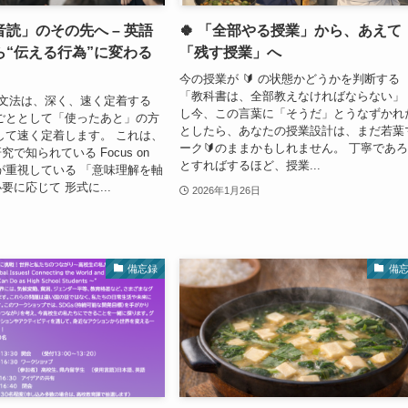
音読」のその先へ – 英語
🍀 「全部やる授業」から、あえて
ら“伝える行為”に変わる
「残す授業」へ
今の授業が 🔰 の状態かどうかを判断する
「教科書は、全部教えなければならない」
の文法は、深く、速く定着する
し今、この言葉に「そうだ」とうなずかれ
ごととして「使ったあと」の方
としたら、あなたの授業設計は、まだ若葉
して速く定着します。 これは、
ーク🔰のままかもしれません。 丁寧であ
で知られている Focus on
とすればするほど、授業...
IL が重視している 「意味理解を軸
に応じて 形式に...
2026年1月26日
備忘録
備