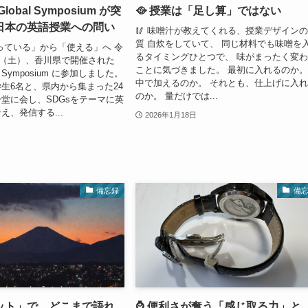
 Global Symposium が突
🥘 授業は「足し算」ではない
日本の英語授業への問い
🥢 味噌汁が教えてくれる、授業デザイン
質 自炊をしていて、 同じ材料でも味噌を
知っている」から「使える」へ 令
るタイミングひとつで、 味がまったく変
0日（土）、香川県で開催された
ことに気づきました。 最初に入れるのか。
bal Symposium に参加しました。
中で加えるのか。 それとも、仕上げに入
生6名と、県内から集まった24
のか。 量だけでは...
堂に会し、SDGsをテーマに英
え、発信する...
2026年1月18日
備忘録
備
エット」で、どこまで語れ
⌚️ 便利さが奪う「感じ取る力」と