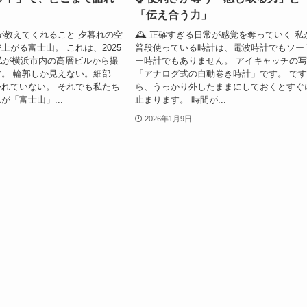
「伝え合う力」
トが教えてくれること 夕暮れの空
🕰️ 正確すぎる日常が感覚を奪っていく 私
上がる富士山。 これは、2025
普段使っている時計は、電波時計でもソー
、私が横浜市内の高層ビルから撮
ー時計でもありません。 アイキャッチの
。 輪郭しか見えない。細部
「アナログ式の自動巻き時計」です。 で
れていない。 それでも私たち
ら、うっかり外したままにしておくとすぐ
が「富士山」...
止まります。 時間が...
2026年1月9日